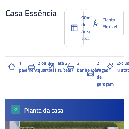
Casa Essência
90m²
Planta
de
Flexível
área
total
1
2 ou 3
até 2
2
2
Exclus
pavimento
quarto(s)
suíte(s)
banheiro(s)
vagas
Mutat
de
garagem
Planta da casa