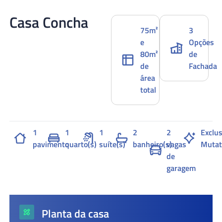
Casa Concha
75m²
3
e
Opções
80m²
de
de
Fachada
área
total
1
1
1
2
2
Exclus
pavimento
quarto(s)
suíte(s)
banheiro(s)
vagas
Mutat
de
garagem
Planta da casa